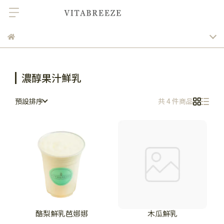
濃醇果汁鮮乳
預設排序
共 4 件商品
酪梨鮮乳芭娜娜
木瓜鮮乳