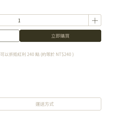
立即購買
 」可以折抵紅利
240
點 (約等於
NT$240
)
運送方式