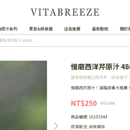
典原汁系列
果昔&綠拿鐵
店長推薦
最新動態
關於
磨西洋芹原汁 480ml
慢磨西洋芹原汁 48
當季使用進口西洋芹（去除葉子
慢磨西芹原汁！減脂排毒大推薦
NT$250
NT$288
商品編號:
10101044
供貨狀況:
尚有庫存