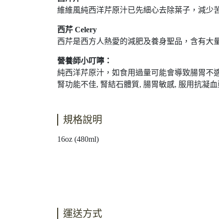
維維風純西洋芹原汁已先細心去除葉子，減少
西芹
Celery
西芹是西方人熱愛的減肥及養身聖品，含有大
營養師小叮嚀：
純西洋芹原汁，如食用過量可能會導致腸胃不
腎功能不佳, 腎結石體質, 腸胃敏感, 服用
規格說明
16oz (480ml)
運送方式