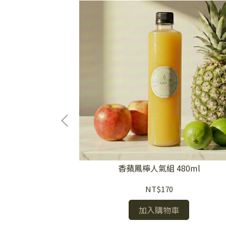
80ml
香蘋鳳檸人氣組 480ml
NT$170
加入購物車