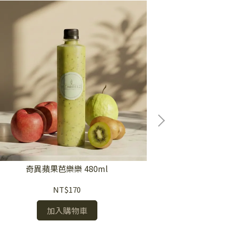
維維風
奇異蘋果芭樂樂 480ml
NT$170
加入購物車