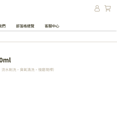
我們
部落格總覽
客服中心
0ml
，流水刷洗，臭氧清洗，慢磨現榨）
！